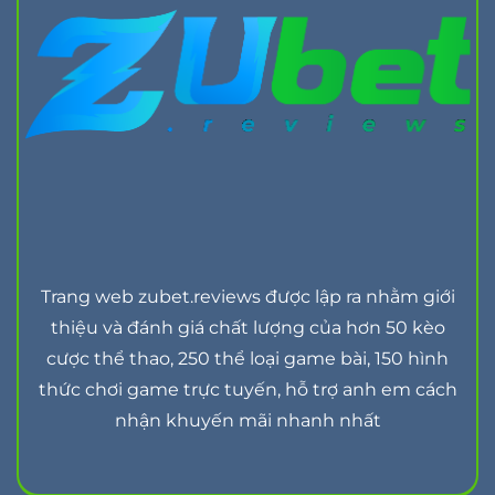
Trang web zubet.reviews được lập ra nhằm giới
thiệu và đánh giá chất lượng của hơn 50 kèo
cược thể thao, 250 thể loại game bài, 150 hình
thức chơi game trực tuyến, hỗ trợ anh em cách
nhận khuyến mãi nhanh nhất