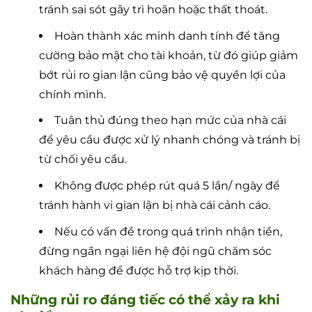
tránh sai sót gây trì hoãn hoặc thất thoát.
Hoàn thành xác minh danh tính để tăng
cường bảo mật cho tài khoản, từ đó giúp giảm
bớt rủi ro gian lận cũng bảo vệ quyền lợi của
chính mình.
Tuân thủ đúng theo hạn mức của nhà cái
để yêu cầu được xử lý nhanh chóng và tránh bị
từ chối yêu cầu.
Không được phép rút quá 5 lần/ ngày để
tránh hành vi gian lận bị nhà cái cảnh cáo.
Nếu có vấn đề trong quá trình nhận tiền,
đừng ngần ngại liên hệ đội ngũ chăm sóc
khách hàng để được hỗ trợ kịp thời.
Những rủi ro đáng tiếc có thể xảy ra khi