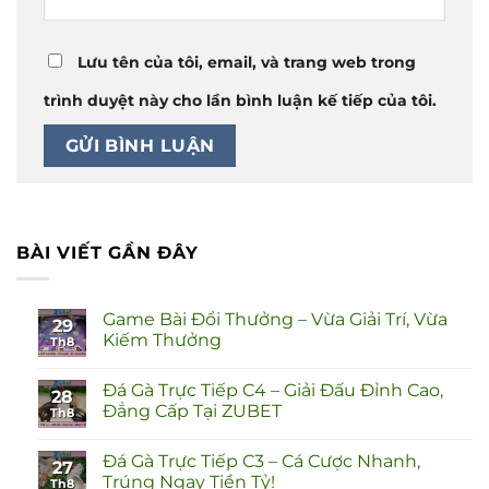
Lưu tên của tôi, email, và trang web trong
trình duyệt này cho lần bình luận kế tiếp của tôi.
BÀI VIẾT GẦN ĐÂY
Game Bài Đổi Thưởng – Vừa Giải Trí, Vừa
29
Kiếm Thưởng
Th8
Đá Gà Trực Tiếp C4 – Giải Đấu Đỉnh Cao,
28
Đẳng Cấp Tại ZUBET
Th8
Đá Gà Trực Tiếp C3 – Cá Cược Nhanh,
27
Trúng Ngay Tiền Tỷ!
Th8