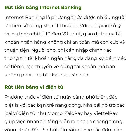
Rút tiền bằng Internet Banking
Internet Banking là phương thức được nhiều người
ưu tiên sử dụng khi rút thưởng. Với thời gian xử lý
trung bình chỉ từ 10 đến 20 phút, giao dịch qua tài
khoản ngân hàng không chỉ an toàn mà còn cực kỳ
thuận tiện. Người chơi chỉ cần nhập chính xác
thông tin tài khoản ngân hàng đã đăng ký, đảm bảo
số tiền được chuyển về đúng tài khoản mà bạn
không phải gặp bất kỳ trục trặc nào.
Rút tiền bằng ví điện tử
Phương thức ví điện tử ngày càng phổ biến, đặc
biệt là với các bạn trẻ năng động. Nhà cái hỗ trợ các
loại ví điện tử như Momo, ZaloPay hay ViettelPay,
giúp việc nhận thưởng diễn ra nhanh chóng trong
vòng chưa đến 15 phút. Ngoài ra, thao tác đơn giản