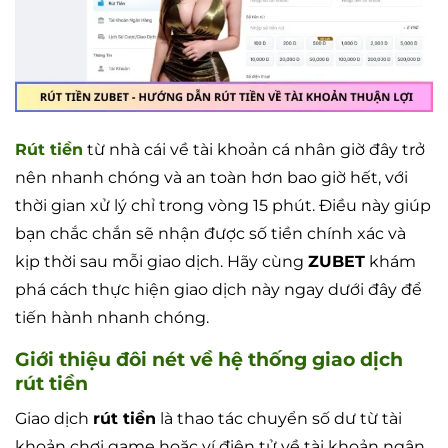
Rút tiền
từ nhà cái về tài khoản cá nhân giờ đây trở
nên nhanh chóng và an toàn hơn bao giờ hết, với
thời gian xử lý chỉ trong vòng 15 phút. Điều này giúp
bạn chắc chắn sẽ nhận được số tiền chính xác và
kịp thời sau mỗi giao dịch. Hãy cùng
ZUBET
khám
phá cách thực hiện giao dịch này ngay dưới đây để
tiến hành nhanh chóng.
Giới thiệu đôi nét về hệ thống giao dịch
rút tiền
Giao dịch
rút tiền
là thao tác chuyển số dư từ tài
khoản chơi game hoặc ví điện tử về tài khoản ngân