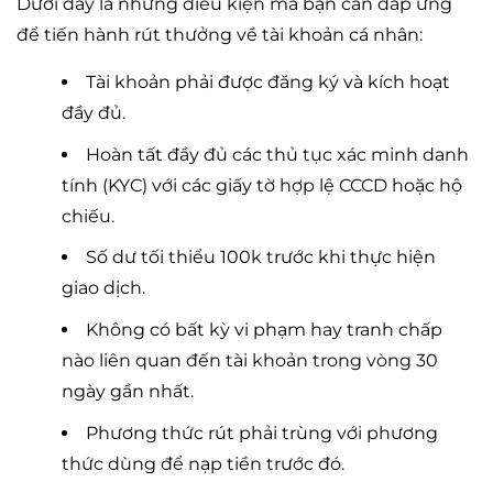
Dưới đây là những điều kiện mà bạn cần đáp ứng
để tiến hành rút thưởng về tài khoản cá nhân:
Tài khoản phải được đăng ký và kích hoạt
đầy đủ.
Hoàn tất đầy đủ các thủ tục xác minh danh
tính (KYC) với các giấy tờ hợp lệ CCCD hoặc hộ
chiếu.
Số dư tối thiểu 100k trước khi thực hiện
giao dịch.
Không có bất kỳ vi phạm hay tranh chấp
nào liên quan đến tài khoản trong vòng 30
ngày gần nhất.
Phương thức rút phải trùng với phương
thức dùng để nạp tiền trước đó.