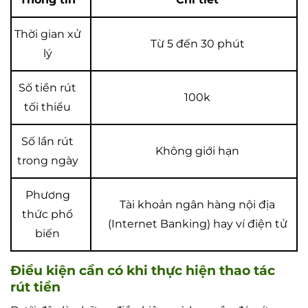
Thời gian xử
Từ 5 đến 30 phút
lý
Số tiền rút
100k
tối thiểu
Số lần rút
Không giới hạn
trong ngày
Phương
Tài khoản ngân hàng nội địa
thức phổ
(Internet Banking) hay ví điện tử
biến
Điều kiện cần có khi thực hiện thao tác
rút tiền