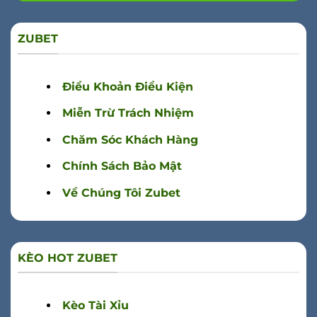
ZUBET
Điều Khoản Điều Kiện
Miễn Trừ Trách Nhiệm
Chăm Sóc Khách Hàng
Chính Sách Bảo Mật
Về Chúng Tôi Zubet
KÈO HOT ZUBET
Kèo Tài Xỉu