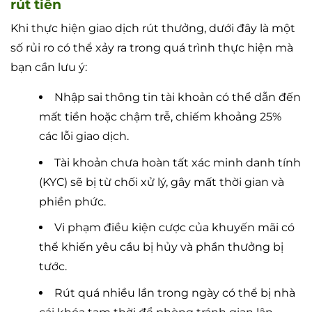
rút tiền
Khi thực hiện giao dịch rút thưởng, dưới đây là một
số rủi ro có thể xảy ra trong quá trình thực hiện mà
bạn cần lưu ý:
Nhập sai thông tin tài khoản có thể dẫn đến
mất tiền hoặc chậm trễ, chiếm khoảng 25%
các lỗi giao dịch.
Tài khoản chưa hoàn tất xác minh danh tính
(KYC) sẽ bị từ chối xử lý, gây mất thời gian và
phiền phức.
Vi phạm điều kiện cược của khuyến mãi có
thể khiến yêu cầu bị hủy và phần thưởng bị
tước.
Rút quá nhiều lần trong ngày có thể bị nhà