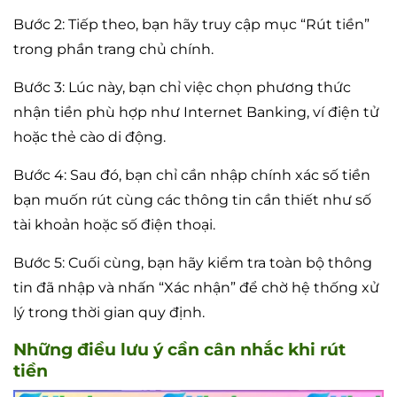
Bước 2: Tiếp theo, bạn hãy truy cập mục “Rút tiền”
trong phần trang chủ chính.
Bước 3: Lúc này, bạn chỉ việc chọn phương thức
nhận tiền phù hợp như Internet Banking, ví điện tử
hoặc thẻ cào di động.
Bước 4: Sau đó, bạn chỉ cần nhập chính xác số tiền
bạn muốn rút cùng các thông tin cần thiết như số
tài khoản hoặc số điện thoại.
Bước 5: Cuối cùng, bạn hãy kiểm tra toàn bộ thông
tin đã nhập và nhấn “Xác nhận” để chờ hệ thống xử
lý trong thời gian quy định.
Những điều lưu ý cần cân nhắc khi rút
tiền