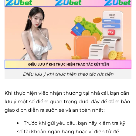
Điều lưu ý khi thực hiện thao tác rút tiền
Khi thực hiện việc nhận thưởng tại nhà cái, bạn cần
lưu ý một số điểm quan trọng dưới đây để đảm bảo
giao dịch diễn ra suôn sẻ và an toàn nhất:
Trước khi gửi yêu cầu, bạn hãy kiểm tra kỹ
số tài khoản ngân hàng hoặc ví điện tử để