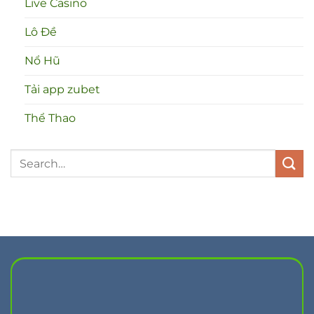
Live Casino
Lô Đề
Nổ Hũ
Tải app zubet
Thể Thao