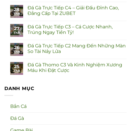
Hoàn tự động mỗi 12h
Đá Gà Trực Tiếp C4 – Giải Đấu Đỉnh Cao,
28
Đẳng Cấp Tại ZUBET
Th8
trưa hôm sau
Đá Gà Trực Tiếp C3 – Cá Cược Nhanh,
27
Trúng Ngay Tiền Tỷ!
Th8
Nạp ít nhất 200k sau lần
đầu tiên
Đá Gà Trực Tiếp C2 Mang Đến Những Màn
26
So Tài Nảy Lửa
Th8
Mỗi ngày chỉ được áp
Thưởng nạp lại
dụng 1 lần
mỗi ngày
Đá Gà Thomo C3 Và Kinh Nghiệm Xương
25
Máu Khi Đặt Cược
Th8
Rollover x6 lần trong
48h
DANH MỤC
Tham gia sự kiện tại
Bắn Cá
app hoặc fanpage
Minigame và dự
Đá Gà
Có tổng cược từ 10
đoán mỗi tuần
triệu VNĐ/tháng trở lên
Game Bài