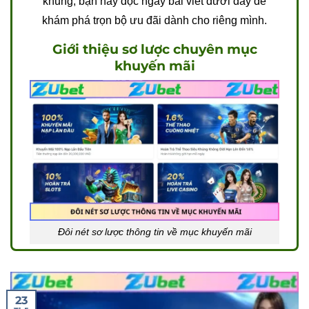
khủng, bạn hãy đọc ngay bài viết dưới đây để
khám phá trọn bộ ưu đãi dành cho riêng mình.
Giới thiệu sơ lược chuyên mục
khuyến mãi
Đôi nét sơ lược thông tin về mục khuyến mãi
Chuyên mục
khuyến mãi
được xây dựng nhằm
mang đến cho người chơi những trải nghiệm thú vị
23