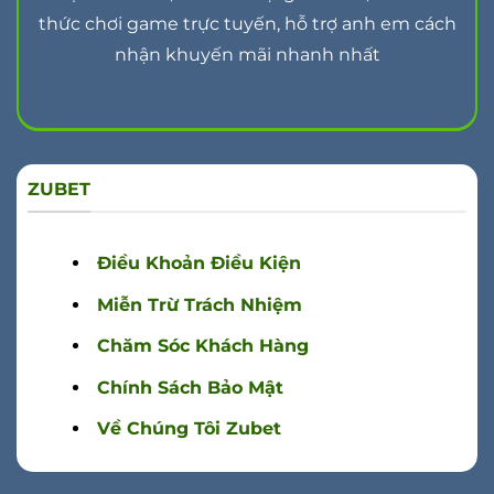
thức chơi game trực tuyến, hỗ trợ anh em cách
nhận khuyến mãi nhanh nhất
Thưởng 100% giá trị trong lần nạp tiền đầu tiên
ZUBET
Khi thực hiện nạp tiền lần đầu tiên vào tài khoản,
Điều Khoản Điều Kiện
người chơi sẽ nhận được thưởng 100% giá trị
Miễn Trừ Trách Nhiệm
nạp, tối đa lên tới 3 triệu đồng. Ví dụ, nếu bạn nạp
1 triệu đồng, nhà cái sẽ tặng thêm 1 triệu vào ví
Chăm Sóc Khách Hàng
thưởng. Đây được xem là cách tuyệt vời để tăng
Chính Sách Bảo Mật
gấp đôi vốn chơi ngay từ lần đầu tham gia. Để rút
Về Chúng Tôi Zubet
được số tiền thưởng, bạn chỉ cần hoàn thành vòng
cược (rollover) x10 lần đối với cược thể thao hoặc