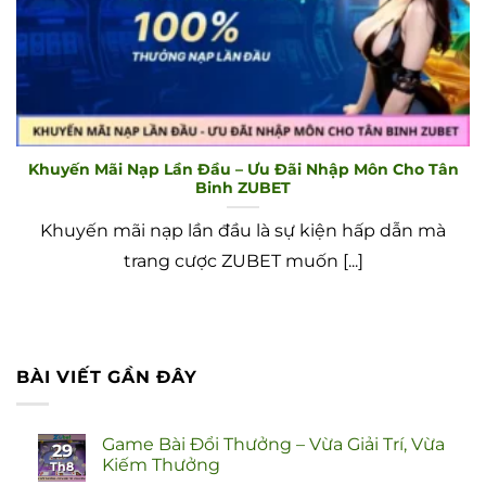
giúp bạn có thể dễ dàng theo dõi và tham gia
chương trình phù hợp:
Tên ưu đãi
Điều kiện áp dụng
Tài khoản mới đăng ký
Khuyến Mãi Nạp Lần Đầu – Ưu Đãi Nhập Môn Cho Tân
Binh ZUBET
Nạp tối thiểu 100k
Thưởng 100%
Khuyến mãi nạp lần đầu là sự kiện hấp dẫn mà
giá trị trong lần
Rollover x10 lần (thể
trang cược ZUBET muốn [...]
nạp đầu
thao) hoặc x20 lần (casino)
trong 7 ngày
Có phát sinh cược trong
BÀI VIẾT GẦN ĐÂY
ngày
Không cần đăng ký
Game Bài Đổi Thưởng – Vừa Giải Trí, Vừa
Hoàn trả hàng
29
Kiếm Thưởng
Th8
chương trình
ngày