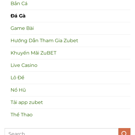
Bắn Cá
Đá Gà
Game Bài
Hướng Dẫn Tham Gia Zubet
Khuyến Mãi ZuBET
Live Casino
Lô Đề
Nổ Hũ
Tải app zubet
Thể Thao