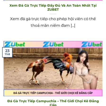
Xem Đá Gà Trực Tiếp Đầy Đủ Và An Toàn Nhất Tại
mạnh mẽ, mãnh liệt và quyết đoán.
ZUBET
Hình thức cựa dao – Những pha kết liễu
Xem đá gà trực tiếp cho phép hội viên có thể
ngoạn mục
thoả mãn niềm đam [...]
23
Th8
Liệt kê từng hình thức chiến cựa đấu phổ biến nhất
So với cựa sắt,
đá gà
cựa dao là hình thức nâng
cấp về độ sát thương và đòi hỏi kỹ thuật chiến đấu
Đá Gà Trực Tiếp Campuchia – Thế Giới Chọi Kê Đẳng
Cấp