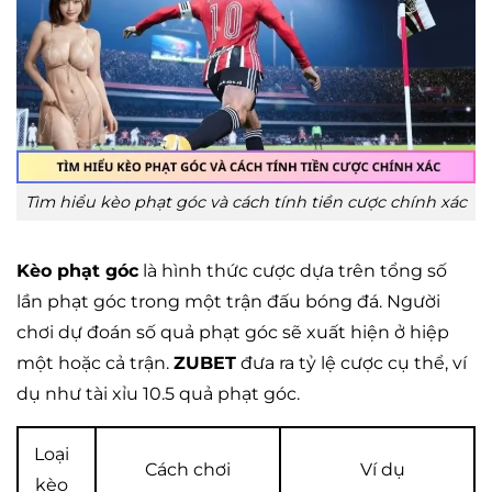
Tìm hiểu kèo phạt góc và cách tính tiền cược chính xác
Kèo phạt góc
là hình thức cược dựa trên tổng số
lần phạt góc trong một trận đấu bóng đá. Người
chơi dự đoán số quả phạt góc sẽ xuất hiện ở hiệp
một hoặc cả trận.
ZUBET
đưa ra tỷ lệ cược cụ thể, ví
dụ như tài xỉu 10.5 quả phạt góc.
Loại
Cách chơi
Ví dụ
kèo