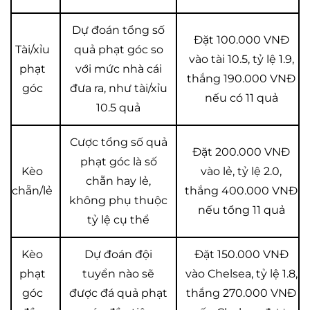
Dự đoán tổng số
Đặt 100.000 VNĐ
Tài/xỉu
quả phạt góc so
vào tài 10.5, tỷ lệ 1.9,
phạt
với mức nhà cái
thắng 190.000 VNĐ
góc
đưa ra, như tài/xỉu
nếu có 11 quả
10.5 quả
Cược tổng số quả
Đặt 200.000 VNĐ
phạt góc là số
Kèo
vào lẻ, tỷ lệ 2.0,
chẵn hay lẻ,
chẵn/lẻ
thắng 400.000 VNĐ
không phụ thuộc
nếu tổng 11 quả
tỷ lệ cụ thể
Kèo
Dự đoán đội
Đặt 150.000 VNĐ
phạt
tuyển nào sẽ
vào Chelsea, tỷ lệ 1.8,
góc
được đá quả phạt
thắng 270.000 VNĐ