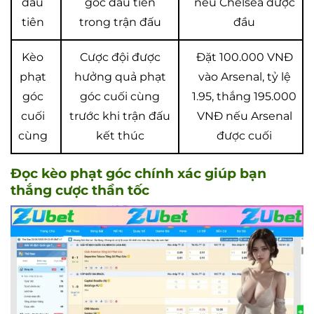
đầu
góc đầu tiên
nếu Chelsea được
tiên
trong trận đấu
đầu
Kèo
Cược đội được
Đặt 100.000 VNĐ
phạt
hưởng quả phạt
vào Arsenal, tỷ lệ
góc
góc cuối cùng
1.95, thắng 195.000
cuối
trước khi trận đấu
VNĐ nếu Arsenal
cùng
kết thúc
được cuối
Đọc kèo phạt góc chính xác giúp bạn
thắng cược thần tốc