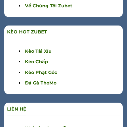
Về Chúng Tôi Zubet
KÈO HOT ZUBET
Kèo Tài Xỉu
Kèo Chấp
Kèo Phạt Góc
Đá Gà ThoMo
LIÊN HỆ