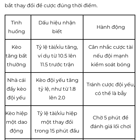
bắt thay đổi để cược đúng thời điểm.
Tình
Dấu hiệu nhận
Hành động
huống
biết
Kèo
Tỷ lệ tài/xỉu tăng,
Cân nhắc cược tài
tăng bất
ví dụ từ 10.5 lên
nếu đội mạnh
thường
11.5 trước trận
kiểm soát bóng
Nhà cái
Kèo đội yếu tăng
Tránh cược đội yếu,
đẩy kèo
tỷ lệ, như từ 1.8
có thể là bẫy
đội yếu
lên 2.0
Kèo hiệp
Tỷ lệ tài/xỉu hiệp
Chờ 5 phút để
một dao
một thay đổi
đánh giá lối chơi
động
trong 15 phút đầu