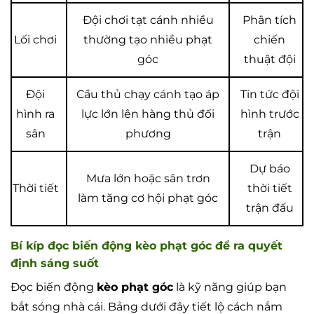
Đội chơi tạt cánh nhiều
Phân tích
Lối chơi
thường tạo nhiều phạt
chiến
góc
thuật đội
Đội
Cầu thủ chạy cánh tạo áp
Tin tức đội
hình ra
lực lớn lên hàng thủ đối
hình trước
sân
phương
trận
Dự báo
Mưa lớn hoặc sân trơn
Thời tiết
thời tiết
làm tăng cơ hội phạt góc
trận đấu
Bí kíp đọc biến động kèo phạt góc để ra quyết
định sáng suốt
Đọc biến động
kèo phạt góc
là kỹ năng giúp bạn
bắt sóng nhà cái. Bảng dưới đây tiết lộ cách nắm