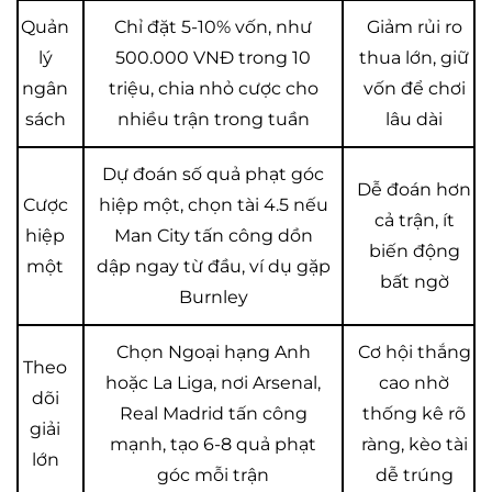
Quản
Chỉ đặt 5-10% vốn, như
Giảm rủi ro
lý
500.000 VNĐ trong 10
thua lớn, giữ
ngân
triệu, chia nhỏ cược cho
vốn để chơi
sách
nhiều trận trong tuần
lâu dài
Dự đoán số quả phạt góc
Dễ đoán hơn
Cược
hiệp một, chọn tài 4.5 nếu
cả trận, ít
hiệp
Man City tấn công dồn
biến động
một
dập ngay từ đầu, ví dụ gặp
bất ngờ
Burnley
Chọn Ngoại hạng Anh
Cơ hội thắng
Theo
hoặc La Liga, nơi Arsenal,
cao nhờ
dõi
Real Madrid tấn công
thống kê rõ
giải
mạnh, tạo 6-8 quả phạt
ràng, kèo tài
lớn
góc mỗi trận
dễ trúng