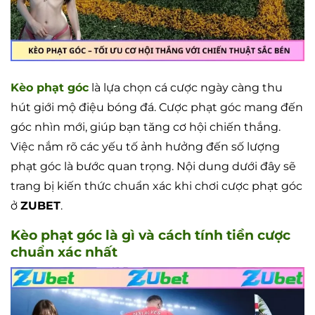
Kèo phạt góc
là lựa chọn cá cược ngày càng thu
hút giới mộ điệu bóng đá. Cược phạt góc mang đến
góc nhìn mới, giúp bạn tăng cơ hội chiến thắng.
Việc nắm rõ các yếu tố ảnh hưởng đến số lượng
phạt góc là bước quan trọng. Nội dung dưới đây sẽ
trang bị kiến thức chuẩn xác khi chơi cược phạt góc
ở
ZUBET
.
Kèo phạt góc là gì và cách tính tiền cược
chuẩn xác nhất