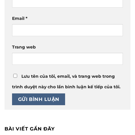
Email
*
Trang web
Lưu tên của tôi, email, và trang web trong
trình duyệt này cho lần bình luận kế tiếp của tôi.
BÀI VIẾT GẦN ĐÂY