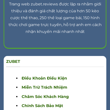
Trang web zubet.reviews được lập ra nhằm giới
thiệu và đánh giá chất lượng của hơn 50 kèo
cược thể thao, 250 thể loại game bài, 150 hình
thức chơi game trực tuyến, hỗ trợ anh em cách
nhận khuyến mãi nhanh nhất
ZUBET
Điều Khoản Điều Kiện
Miễn Trừ Trách Nhiệm
Chăm Sóc Khách Hàng
Chính Sách Bảo Mật