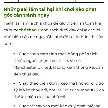
Những sai lầm tai hại khi chơi kèo phạt
góc cần tránh ngay
Tránh sai lầm là chìa khóa để giữ ví tiền an toàn khi
cá cược
thể thao
. Danh sách dưới đây chỉ ra các lỗi
phổ biến cần né ngay. Ghi nhớ để tự tin hơn khi vào
kèo.
Cược theo cảm tính mà không phân tích:
Nhiều người chọn kèo tài chỉ vì mê
Manchester United, không xem thống kê, dẫn
đến thua đau.
Chạy theo biến động kèo mà không rõ lý do:
Tỷ lệ kèo thay đổi, như tài 11.5 tụt xuống 10.5, có
thể là chiêu dụ của nhà cái.
Cược tất tay vào một kèo duy nhất: Một số