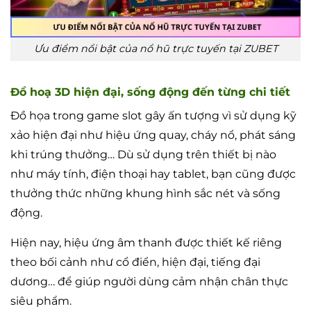
Ưu điểm nổi bật của nổ hũ trực tuyến tại ZUBET
Đồ hoạ 3D hiện đại, sống động đến từng chi tiết
Đồ họa trong game slot gây ấn tượng vì sử dụng kỹ
xảo hiện đại như hiệu ứng quay, cháy nổ, phát sáng
khi trúng thưởng… Dù sử dụng trên thiết bị nào
như máy tính, điện thoại hay tablet, bạn cũng được
thưởng thức những khung hình sắc nét và sống
động.
Hiện nay, hiệu ứng âm thanh được thiết kế riêng
theo bối cảnh như cổ điển, hiện đại, tiếng đại
dương… để giúp người dùng cảm nhận chân thực
siêu phẩm.