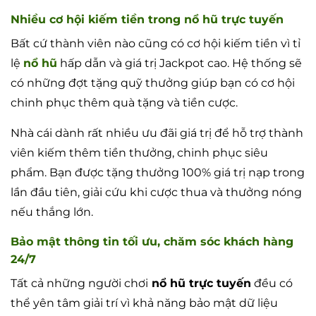
Nhiều cơ hội kiếm tiền trong nổ hũ trực tuyến
Bất cứ thành viên nào cũng có cơ hội kiếm tiền vì tỉ
lệ
nổ hũ
hấp dẫn và giá trị Jackpot cao. Hệ thống sẽ
có những đợt tặng quỹ thưởng giúp bạn có cơ hội
chinh phục thêm quà tặng và tiền cược.
Nhà cái dành rất nhiều ưu đãi giá trị để hỗ trợ thành
viên kiếm thêm tiền thưởng, chinh phục siêu
phẩm. Bạn được tặng thưởng 100% giá trị nạp trong
lần đầu tiên, giải cứu khi cược thua và thưởng nóng
nếu thắng lớn.
Bảo mật thông tin tối ưu, chăm sóc khách hàng
24/7
Tất cả những người chơi
nổ hũ trực tuyến
đều có
thể yên tâm giải trí vì khả năng bảo mật dữ liệu