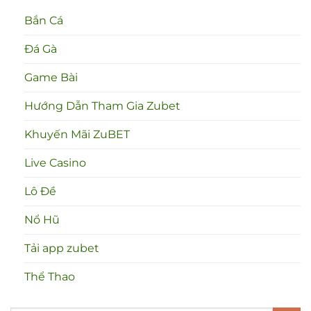
Bắn Cá
Đá Gà
Game Bài
Hướng Dẫn Tham Gia Zubet
Khuyến Mãi ZuBET
Live Casino
Lô Đề
Nổ Hũ
Tải app zubet
Thể Thao