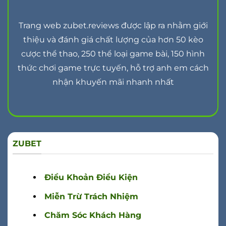
Trang web zubet.reviews được lập ra nhằm giới
thiệu và đánh giá chất lượng của hơn 50 kèo
cược thể thao, 250 thể loại game bài, 150 hình
thức chơi game trực tuyến, hỗ trợ anh em cách
nhận khuyến mãi nhanh nhất
ZUBET
Điều Khoản Điều Kiện
Miễn Trừ Trách Nhiệm
Chăm Sóc Khách Hàng