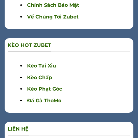
Chính Sách Bảo Mật
Về Chúng Tôi Zubet
KÈO HOT ZUBET
Kèo Tài Xỉu
Kèo Chấp
Kèo Phạt Góc
Đá Gà ThoMo
LIÊN HỆ