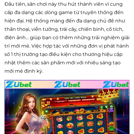
Đầu tiên, sân chơi này thu hút thành viên vì cung
cấp đa dạng các dòng game từ truyền thống đến
hiện đại. Hệ thống màng đến đa dạng chủ đề như
thần thoại, viễn tưởng, trái cây, chiến binh, cổ tích,
điện ảnh… giúp bạn có thêm những trải nghiệm giải
trí mới mẻ. Việc hợp tác với những đơn vị phát hành
số 1 thị trường tạo điều kiện cho thương hiệu cập
nhật thêm các sản phẩm mới với nhiều sáng tạo
mới mẻ định kỳ.