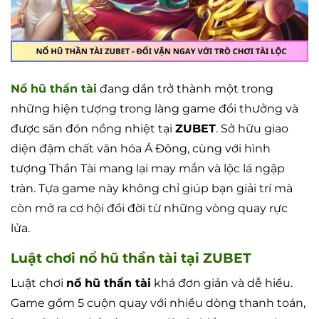
Nổ hũ thần tài
đang dần trở thành một trong
những hiện tượng trong làng game đổi thưởng và
được săn đón nồng nhiệt tại
ZUBET
. Sở hữu giao
diện đậm chất văn hóa Á Đông, cùng với hình
tượng Thần Tài mang lại may mắn và lộc lá ngập
tràn. Tựa game này không chỉ giúp bạn giải trí mà
còn mở ra cơ hội đổi đời từ những vòng quay rực
lửa.
Luật chơi nổ hũ thần tài tại ZUBET
Luật chơi
nổ hũ thần tài
khá đơn giản và dễ hiểu.
Game gồm 5 cuộn quay với nhiều dòng thanh toán,