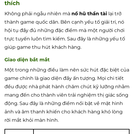
thích
Không phải ngẫu nhiên mà
nổ hũ thần tài
lại trở
thành game quốc dân. Bên cạnh yếu tố giải trí, nó
hội tụ đầy đủ những đặc điểm mà một người chơi
trực tuyến luôn tìm kiếm. Sau đây là những yếu tố
giúp game thu hút khách hàng.
Giao diện bắt mắt
Một trong những điều làm nên sức hút đặc biệt của
game chính là giao diện đầy ấn tượng. Mọi chi tiết
đều được nhà phát hành chăm chút kỹ lưỡng nhằm
mang đến cho thành viên trải nghiệm thị giác sống
động. Sau đây là những điểm nổi bật về mặt hình
ảnh và âm thanh khiến cho khách hàng khó lòng
rời mắt khỏi màn hình.