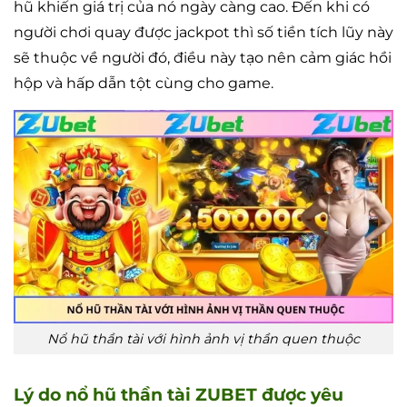
hũ khiến giá trị của nó ngày càng cao. Đến khi có
người chơi quay được jackpot thì số tiền tích lũy này
sẽ thuộc về người đó, điều này tạo nên cảm giác hồi
hộp và hấp dẫn tột cùng cho game.
Nổ hũ thần tài với hình ảnh vị thần quen thuộc
Lý do nổ hũ thần tài ZUBET được yêu