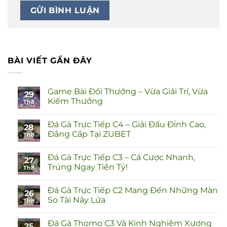
BÀI VIẾT GẦN ĐÂY
Game Bài Đổi Thưởng – Vừa Giải Trí, Vừa
29
Kiếm Thưởng
Th8
Đá Gà Trực Tiếp C4 – Giải Đấu Đỉnh Cao,
28
Đẳng Cấp Tại ZUBET
Th8
Đá Gà Trực Tiếp C3 – Cá Cược Nhanh,
27
Trúng Ngay Tiền Tỷ!
Th8
Đá Gà Trực Tiếp C2 Mang Đến Những Màn
26
So Tài Nảy Lửa
Th8
Đá Gà Thomo C3 Và Kinh Nghiệm Xương
25