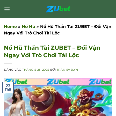
Bỏ
qua
nội
dung
Home
»
Nổ Hũ
»
Nổ Hũ Thần Tài ZUBET – Đổi Vận
Ngay Với Trò Chơi Tài Lộc
Nổ Hũ Thần Tài ZUBET – Đổi Vận
Ngay Với Trò Chơi Tài Lộc
ĐĂNG VÀO
THÁNG 5 23, 2025
BỞI
TRẦN EVELYN
23
Th5