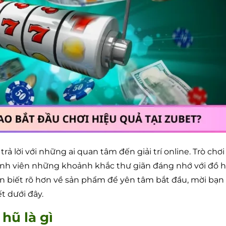
rả lời với những ai quan tâm đến giải trí online. Trò chơi
nh viên những khoảnh khắc thư giãn đáng nhớ với đồ 
n biết rõ hơn về sản phẩm để yên tâm bắt đầu, mời bạn
ết dưới đây.
 hũ là gì