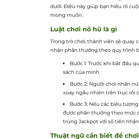
dưới. Điều này giúp bạn hiểu rõ cuộ
mong muốn.
Luật chơi nổ hũ là gì
Trong trò chơi, thành viên sẽ quay c
nhận phần thưởng theo quy trình b
Bước 1: Trước khi bắt đầu 
sách của mình.
Bước 2: Người chơi nhấn nút
xoay ngẫu nhiên trên trục rồi d
Bước 3: Nếu các biểu tượng
được phần thưởng theo mức quy
trúng Jackpot với số tiền nhậ
Thuật ngữ cần biết để chơ