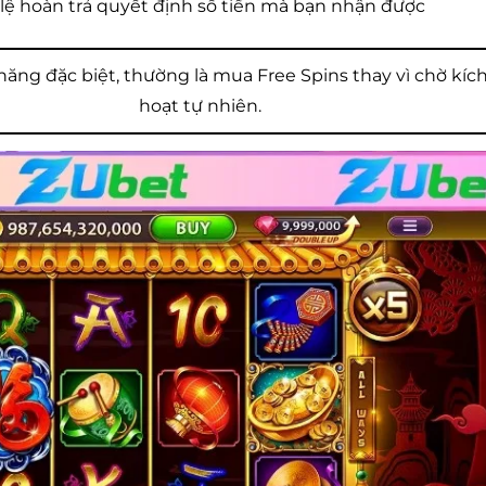
 lệ hoàn trả quyết định số tiền mà bạn nhận được
năng đặc biệt, thường là mua Free Spins thay vì chờ kíc
hoạt tự nhiên.