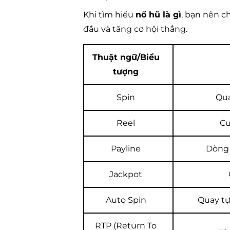
Khi tìm hiểu
nổ hũ là gì
, bạn nên 
đầu và tăng cơ hội thắng.
Thuật ngữ/Biểu
tượng
Spin
Qua
Reel
Cu
Payline
Dòng 
Jackpot
Auto Spin
Quay tự
RTP (Return To