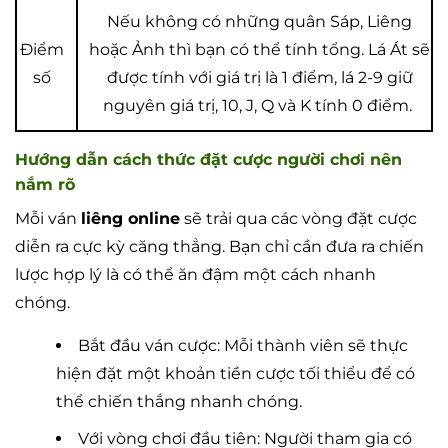
Nếu không có những quân Sáp, Liêng
Điểm
hoặc Ảnh thì bạn có thể tính tổng. Lá Át sẽ
số
được tính với giá trị là 1 điểm, lá 2-9 giữ
nguyên giá trị, 10, J, Q và K tính 0 điểm.
Hướng dẫn cách thức đặt cược người chơi nên
nắm rõ
Mỗi ván
liêng online
sẽ trải qua các vòng đặt cược
diễn ra cực kỳ căng thẳng. Bạn chỉ cần đưa ra chiến
lược hợp lý là có thể ăn đậm một cách nhanh
chóng.
Bắt đầu ván cược: Mỗi thành viên sẽ thực
hiện đặt một khoản tiền cược tối thiểu để có
thể chiến thắng nhanh chóng.
Với vòng chơi đầu tiên: Người tham gia có