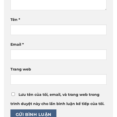
Tên
*
Email
*
Trang web
Lưu tên của tôi, email, và trang web trong
trình duyệt này cho lần bình luận kế tiếp của tôi.