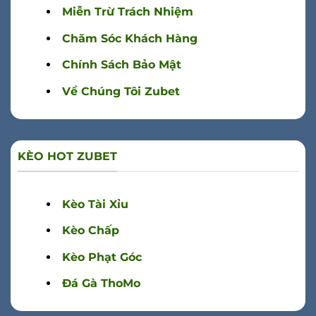
Miễn Trừ Trách Nhiệm
Chăm Sóc Khách Hàng
Chính Sách Bảo Mật
Về Chúng Tôi Zubet
KÈO HOT ZUBET
Kèo Tài Xỉu
Kèo Chấp
Kèo Phạt Góc
Đá Gà ThoMo