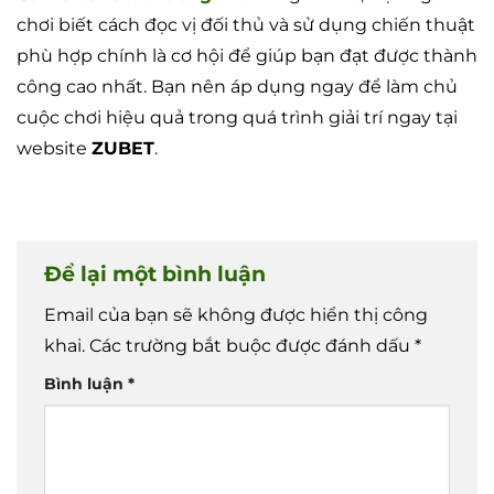
chơi biết cách đọc vị đối thủ và sử dụng chiến thuật
phù hợp chính là cơ hội để giúp bạn đạt được thành
công cao nhất. Bạn nên áp dụng ngay để làm chủ
cuộc chơi hiệu quả trong quá trình giải trí ngay tại
website
ZUBET
.
Để lại một bình luận
Email của bạn sẽ không được hiển thị công
khai.
Các trường bắt buộc được đánh dấu
*
Bình luận
*