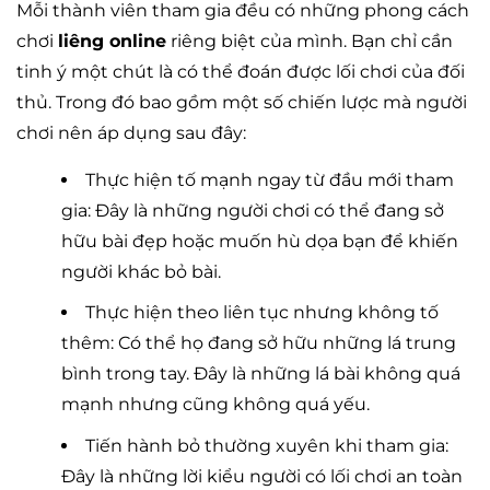
Mỗi thành viên tham gia đều có những phong cách
chơi
liêng online
riêng biệt của mình. Bạn chỉ cần
tinh ý một chút là có thể đoán được lối chơi của đối
thủ. Trong đó bao gồm một số chiến lược mà người
chơi nên áp dụng sau đây:
Thực hiện tố mạnh ngay từ đầu mới tham
gia: Đây là những người chơi có thể đang sở
hữu bài đẹp hoặc muốn hù dọa bạn để khiến
người khác bỏ bài.
Thực hiện theo liên tục nhưng không tố
thêm: Có thể họ đang sở hữu những lá trung
bình trong tay. Đây là những lá bài không quá
mạnh nhưng cũng không quá yếu.
Tiến hành bỏ thường xuyên khi tham gia:
Đây là những lời kiểu người có lối chơi an toàn