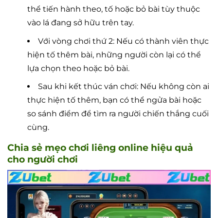
thể tiến hành theo, tố hoặc bỏ bài tùy thuộc
vào lá đang sở hữu trên tay.
Với vòng chơi thứ 2: Nếu có thành viên thực
hiện tố thêm bài, những người còn lại có thể
lựa chọn theo hoặc bỏ bài.
Sau khi kết thúc ván chơi: Nếu không còn ai
thực hiện tố thêm, bạn có thể ngửa bài hoặc
so sánh điểm để tìm ra người chiến thắng cuối
cùng.
Chia sẻ mẹo chơi liêng online hiệu quả
cho người chơi