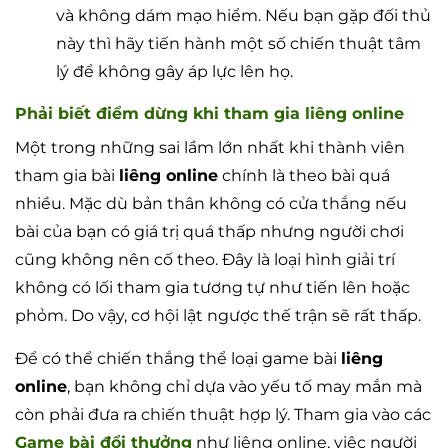
và không dám mạo hiểm. Nếu bạn gặp đối thủ
này thì hãy tiến hành một số chiến thuật tâm
lý để không gây áp lực lên họ.
Phải biết điểm dừng khi tham gia liêng online
Một trong những sai lầm lớn nhất khi thành viên
tham gia bài
liêng online
chính là theo bài quá
nhiều. Mặc dù bản thân không có cửa thắng nếu
bài của bạn có giá trị quá thấp nhưng người chơi
cũng không nên cố theo. Đây là loại hình giải trí
không có lối tham gia tương tự như tiến lên hoặc
phỏm. Do vậy, cơ hội lật ngược thế trận sẽ rất thấp.
Để có thể chiến thắng thể loại game bài
liêng
online
, bạn không chỉ dựa vào yếu tố may mắn mà
còn phải đưa ra chiến thuật hợp lý. Tham gia vào các
Game bài đổi thưởng
như liêng online, việc người