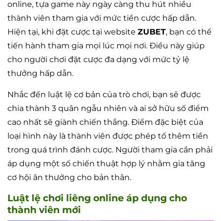
online, tựa game này ngày càng thu hút nhiều
thành viên tham gia với mức tiền cược hấp dẫn.
Hiện tại, khi đặt cược tại website
ZUBET
, bạn có thể
tiến hành tham gia mọi lúc mọi nơi. Điều này giúp
cho người chơi đặt cược đa dạng với mức tỷ lệ
thưởng hấp dẫn.
Nhắc đến luật lệ cơ bản của trò chơi, bạn sẽ được
chia thành 3 quân ngẫu nhiên và ai sở hữu số điểm
cao nhất sẽ giành chiến thắng. Điểm đặc biệt của
loại hình này là thành viên được phép tố thêm tiền
trong quá trình đánh cược. Người tham gia cần phải
áp dụng một số chiến thuật hợp lý nhằm gia tăng
cơ hội ăn thưởng cho bản thân.
Luật lệ chơi liêng online áp dụng cho
thành viên mới