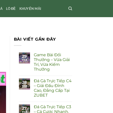
Á
LÔ ĐỀ
KHUYẾN MÃI
BÀI VIẾT GẦN ĐÂY
Game Bài Đổi
29
Thưởng – Vừa Giải
Th8
Trí, Vừa Kiếm
Thưởng
Đá Gà Trực Tiếp C4
28
– Giải Đấu Đỉnh
Th8
Cao, Đẳng Cấp Tại
ZUBET
Đá Gà Trực Tiếp C3
27
– Cá Cược Nhanh,
Th8