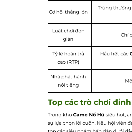
Trúng thưởng 
Cơ hội thắng lớn
Luật chơi đơn
Chỉ 
giản
Tỷ lệ hoàn trả
Hầu hết các
cao (RTP)
Nhà phát hành
Một
nổi tiếng
Top các trò chơi đỉn
Trong kho
Game Nổ Hũ
siêu hot, 
sự lựa chọn lôi cuốn. Nếu hội viên đ
top các siêu phẩm hấp dẫn dưới đây