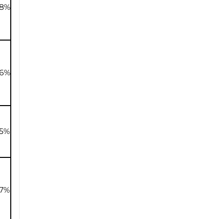
,8%
,6%
,5%
,7%