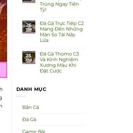
Trúng Ngay Tiền
Tỷ!
Đá Gà Trực Tiếp C2
26
Mang Đến Những
Th8
Màn So Tài Nảy
Lửa
Đá Gà Thomo C3
25
Và Kinh Nghiệm
Th8
Xương Máu Khi
Đặt Cược
DANH MỤC
nh
g
m
Bắn Cá
Đá Gà
Game Bài