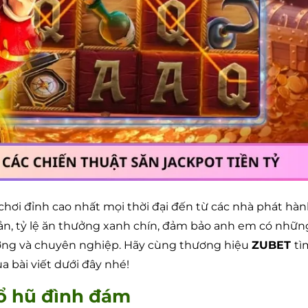
chơi đỉnh cao nhất mọi thời đại đến từ các nhà phát hà
iản, tỷ lệ ăn thưởng xanh chín, đảm bảo anh em có nhữn
 lượng và chuyên nghiệp. Hãy cùng thương hiệu
ZUBET
tì
 bài viết dưới đây nhé!
ổ hũ đình đám