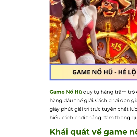
Game Nổ Hũ
quy tụ hàng trăm trò 
hàng đầu thế giới. Cách chơi đơn g
giây phút giải trí trực tuyến chất
hiểu cách chơi thắng đậm thông qua
Khái quát về game n