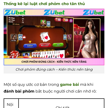
Thống kê lại luật chơi phỏm cho tân thủ
Chơi phỏm đúng cách – Kiến thức nền tảng
Một số quy ước cơ bản trong
game bài
mà khi
đánh bài phỏm
bắt buộc người chơi cần nhớ rõ:
Nội
Chi tiết