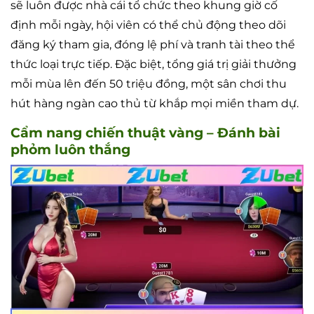
sẽ luôn được nhà cái tổ chức theo khung giờ cố
định mỗi ngày, hội viên có thể chủ động theo dõi
đăng ký tham gia, đóng lệ phí và tranh tài theo thể
thức loại trực tiếp. Đặc biệt, tổng giá trị giải thưởng
mỗi mùa lên đến 50 triệu đồng, một sân chơi thu
hút hàng ngàn cao thủ từ khắp mọi miền tham dự.
Cẩm nang chiến thuật vàng – Đánh bài
phỏm luôn thắng