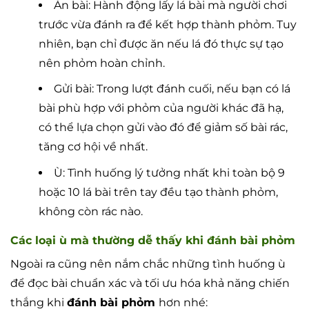
Ăn bài: Hành động lấy lá bài mà người chơi
trước vừa đánh ra để kết hợp thành phỏm. Tuy
nhiên, bạn chỉ được ăn nếu lá đó thực sự tạo
nên phỏm hoàn chỉnh.
Gửi bài: Trong lượt đánh cuối, nếu bạn có lá
bài phù hợp với phỏm của người khác đã hạ,
có thể lựa chọn gửi vào đó để giảm số bài rác,
tăng cơ hội về nhất.
Ù: Tình huống lý tưởng nhất khi toàn bộ 9
hoặc 10 lá bài trên tay đều tạo thành phỏm,
không còn rác nào.
Các loại ù mà thường dễ thấy khi đánh bài phỏm
Ngoài ra cũng nên nắm chắc những tình huống ù
để đọc bài chuẩn xác và tối ưu hóa khả năng chiến
thắng khi
đánh bài phỏm
hơn nhé: