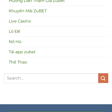
Hướng Dẫn Tham Gia Zubet
Khuyến Mãi ZuBET
Live Casino
Lô Đề
Nổ Hũ
Tải app zubet
Thể Thao