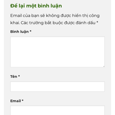
Để lại một bình luận
Email của bạn sẽ không được hiển thị công
khai.
Các trường bắt buộc được đánh dấu
*
Bình luận
*
Tên
*
Email
*