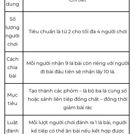
dung
Số
lượng
Tiêu chuẩn là từ 2 cho tối đa 4 người chơi
người
chơi
Cách
Mỗi người nhận 9 lá bài còn riêng với người
chia
đi bài đầu tiên sẽ nhận lấy 10 lá.
bài
Tạo thành các phỏm – là bộ ba lá cùng số
Mục
hoặc sảnh liên tiếp đồng chất – đồng thời
tiêu
giảm bài rác
Luật
Mỗi lượt người chơi đánh ra 1 lá bài, người
đánh
kế tiếp có thể ăn bài nếu kết hợp được