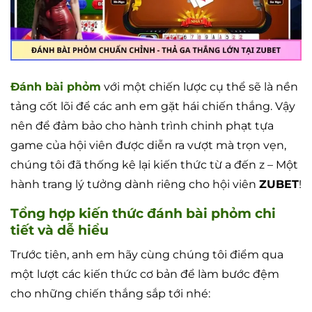
Đánh bài phỏm
với một chiến lược cụ thể sẽ là nền
tảng cốt lõi để các anh em gặt hái chiến thắng. Vậy
nên để đảm bảo cho hành trình chinh phạt tựa
game của hội viên được diễn ra vượt mà trọn vẹn,
chúng tôi đã thống kê lại kiến thức từ a đến z – Một
hành trang lý tưởng dành riêng cho hội viên
ZUBET
!
Tổng hợp kiến thức đánh bài phỏm chi
tiết và dễ hiểu
Trước tiên, anh em hãy cùng chúng tôi điểm qua
một lượt các kiến thức cơ bản để làm bước đệm
cho những chiến thắng sắp tới nhé: