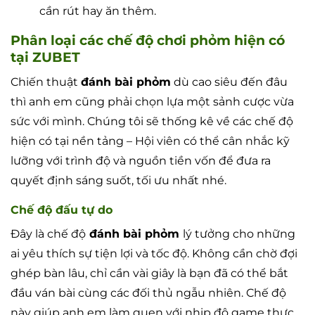
cần rút hay ăn thêm.
Phân loại các chế độ chơi phỏm hiện có
tại ZUBET
Chiến thuật
đánh bài phỏm
dù cao siêu đến đâu
thì anh em cũng phải chọn lựa một sảnh cược vừa
sức với mình. Chúng tôi sẽ thống kê về các chế độ
hiện có tại nền tảng – Hội viên có thể cân nhắc kỹ
lưỡng với trình độ và nguồn tiền vốn để đưa ra
quyết định sáng suốt, tối ưu nhất nhé.
Chế độ đấu tự do
Đây là chế độ
đánh bài phỏm
lý tưởng cho những
ai yêu thích sự tiện lợi và tốc độ. Không cần chờ đợi
ghép bàn lâu, chỉ cần vài giây là bạn đã có thể bắt
đầu ván bài cùng các đối thủ ngẫu nhiên. Chế độ
này giúp anh em làm quen với nhịp độ game thực