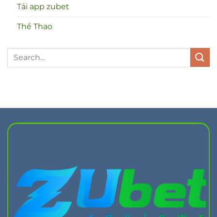
Tải app zubet
Thể Thao