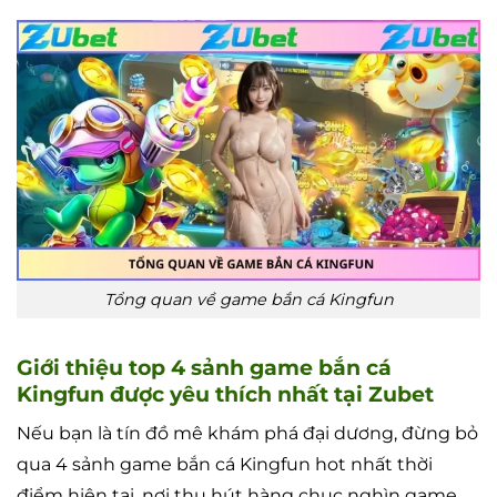
Tổng quan về game bắn cá Kingfun
Giới thiệu top 4 sảnh game bắn cá
Kingfun được yêu thích nhất tại Zubet
Nếu bạn là tín đồ mê khám phá đại dương, đừng bỏ
qua 4 sảnh game bắn cá Kingfun hot nhất thời
điểm hiện tại, nơi thu hút hàng chục nghìn game