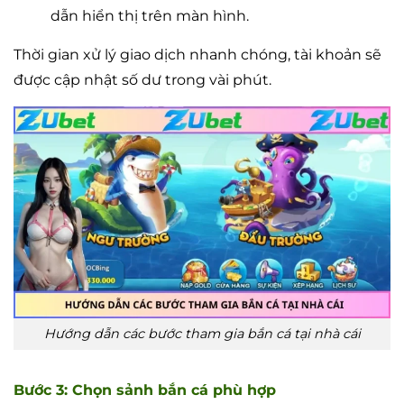
dẫn hiển thị trên màn hình.
Thời gian xử lý giao dịch nhanh chóng, tài khoản sẽ
được cập nhật số dư trong vài phút.
Hướng dẫn các bước tham gia bắn cá tại nhà cái
Bước 3: Chọn sảnh bắn cá phù hợp