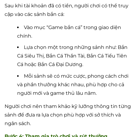
Sau khi tài khoản đã có tiền, người chơi có thể truy
cập vào các sảnh bắn cá:
Vào mục “Game bắn cá” trong giao diện
chính.
Lựa chọn một trong những sảnh như: Bắn
Cá Siêu Thị, Bắn Cá Thần Tài, Bắn Cá Tiểu Tiên
Cá hoặc Bắn Cá Đại Dương.
Mỗi sảnh sẽ có mức cược, phong cách chơi
và phần thưởng khác nhau, phù hợp cho cả
người mới và game thủ lâu năm.
Người chơi nên tham khảo kỹ lưỡng thông tin từng
sảnh để đưa ra lựa chọn phù hợp với sở thích và
ngân sách.
Bước 4: Tham gia trò chơi và rút thưởng