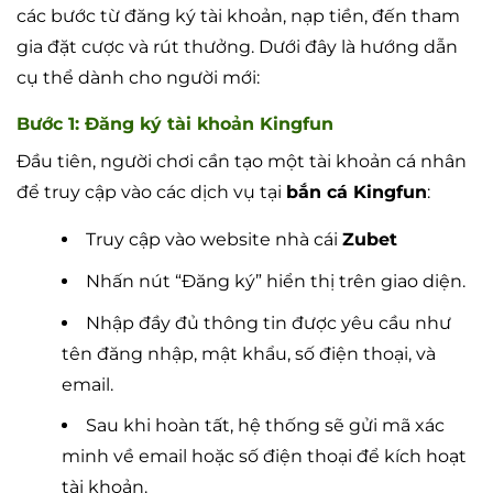
các bước từ đăng ký tài khoản, nạp tiền, đến tham
gia đặt cược và rút thưởng. Dưới đây là hướng dẫn
cụ thể dành cho người mới:
Bước 1: Đăng ký tài khoản Kingfun
Đầu tiên, người chơi cần tạo một tài khoản cá nhân
để truy cập vào các dịch vụ tại
bắn cá Kingfun
:
Truy cập vào website nhà cái
Zubet
Nhấn nút “Đăng ký” hiển thị trên giao diện.
Nhập đầy đủ thông tin được yêu cầu như
tên đăng nhập, mật khẩu, số điện thoại, và
email.
Sau khi hoàn tất, hệ thống sẽ gửi mã xác
minh về email hoặc số điện thoại để kích hoạt
tài khoản.