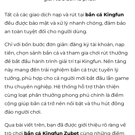
Tất cả các giao dịch nạp và rút tại
bắn cá Kingfun
đều được bảo mật và xử lý nhanh chóng, đảm bảo
an toàn tuyệt đối cho người dùng.
Chỉ với bốn bước đơn giản: đăng ký tài khoản, nạp
tiền, chọn sảnh bắn cá và tham gia chơi rút thưởng
để bắt đầu hành trình giải trí tại Kingfun. Nền tảng
này mang đến trải nghiệm bắn cá trực tuyến lý
tưởng, phù hợp cho cả người mới bắt đầu lẫn game
thu chuyên nghiệp. Hệ thống hỗ trợ thân thiện
cùng loạt phần thưởng phong phú chính là điểm
cộng giúp bắn cá trở nên nổi bật và thu hút đông
đảo người chơi.
Qua bài viết trên, bạn đã được giới thiệu rõ ràng về
trò chơi
bắn cá Kingfun
Zubet
cùng những điểm