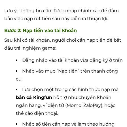
Lưu ý: Thông tin cần được nhập chính xác để đảm
bảo việc nạp rút tiền sau này diễn ra thuận lợi.
Bước 2: Nạp tiền vào tài khoản
Sau khi có tài khoản, người chơi cần nạp tiền để bắt
đầu trải nghiệm game:
Đăng nhập vào tài khoản vừa đăng ký ở trên
Nhấp vào mục “Nạp tiền” trên thanh công
cụ.
Lựa chọn một trong các hình thức nạp mà
bắn cá Kingfun
hỗ trợ như chuyển khoản
ngân hàng, ví điện tử (Momo, ZaloPay), hoặc
thẻ cào điện thoại.
Nhập số tiền cần nạp và làm theo hướng