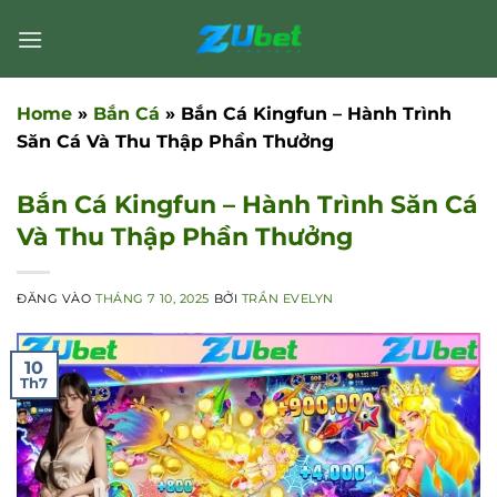
Bỏ
qua
nội
dung
Home
»
Bắn Cá
»
Bắn Cá Kingfun – Hành Trình
Săn Cá Và Thu Thập Phần Thưởng
Bắn Cá Kingfun – Hành Trình Săn Cá
Và Thu Thập Phần Thưởng
ĐĂNG VÀO
THÁNG 7 10, 2025
BỞI
TRẦN EVELYN
10
Th7