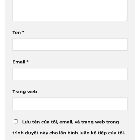
Tên
*
Email
*
Trang web
Lưu tên của tôi, email, và trang web trong
trình duyệt này cho lần bình luận kế tiếp của tôi.