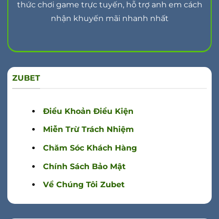
thức chơi game trực tuyến, hỗ trợ anh em cách
nhận khuyến mãi nhanh nhất
ZUBET
Điều Khoản Điều Kiện
Miễn Trừ Trách Nhiệm
Chăm Sóc Khách Hàng
Chính Sách Bảo Mật
Về Chúng Tôi Zubet