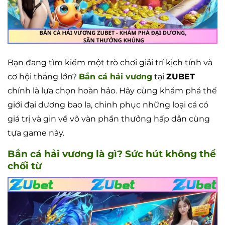
Bạn đang tìm kiếm một trò chơi giải trí kịch tính và
cơ hội thắng lớn?
Bắn cá hải vương
tại
ZUBET
chính là lựa chọn hoàn hảo. Hãy cùng khám phá thế
giới đại dương bao la, chinh phục những loại cá có
giá trị và gin về vô vàn phần thưởng hấp dẫn cùng
tựa game này.
Bắn cá hải vương là gì? Sức hút không thể
chối từ