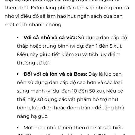
then chốt. Đừng lãng phí đạn lớn vào những con cá
nhỏ vì điều đó sẽ làm hao hụt ngân sách của bạn
một cách nhanh chóng.
Với cả nhỏ và cá vừa:
Sử dụng đạn cấp độ
thấp hoặc trung bình (ví dụ: đạn 1 đến 5 xu).
Điều này giúp tiết kiệm xu và tích lũy điểm
thưởng từ từ.
Đối với cá lớn và cá Boss:
Đây là lúc bạn
nên sử dụng đạn cấp độ cao hơn và các loại
súng mạnh (ví dụ: đạn 10 đến 50 xu). Nếu có
thể, hãy sử dụng các vật phẩm hỗ trợ như
bông, lưới điện hoặc đóng băng để tăng khả
năng hạ gục.
Một mẹo nhỏ là nên theo dõi sát sao biểu