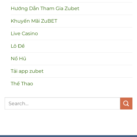
Hướng Dẫn Tham Gia Zubet
Khuyến Mãi ZuBET
Live Casino
Lô Đề
Nổ Hũ
Tải app zubet
Thể Thao