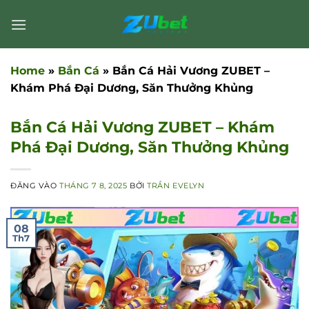
Bỏ
qua
nội
dung
Home
»
Bắn Cá
»
Bắn Cá Hải Vương ZUBET –
Khám Phá Đại Dương, Săn Thưởng Khủng
Bắn Cá Hải Vương ZUBET – Khám
Phá Đại Dương, Săn Thưởng Khủng
ĐĂNG VÀO
THÁNG 7 8, 2025
BỞI
TRẦN EVELYN
08
Th7