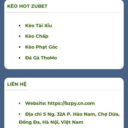
KÈO HOT ZUBET
Kèo Tài Xỉu
Kèo Chấp
Kèo Phạt Góc
Đá Gà ThoMo
LIÊN HỆ
Website: https://bzpy.cn.com
Địa chỉ 5 Ng. 32A P. Hào Nam, Chợ Dừa,
Đống Đa, Hà Nội, Việt Nam